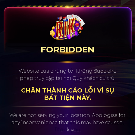
FORBIDDEN
Website của chúng tôi không được cho
phép truy cập tại nơi Quý khách cư trú.
CHÂN THÀNH CÁO LỖI VÌ SỰ
BẤT TIỆN NÀY.
We are not serving your location. Apologise for
any inconvenience
that this may have caused.
Thank you.