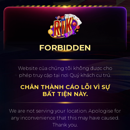
FORBIDDEN
Website của chúng tôi không được cho
phép truy cập tại nơi Quý khách cư trú.
CHÂN THÀNH CÁO LỖI VÌ SỰ
BẤT TIỆN NÀY.
We are not serving your location. Apologise for
any inconvenience
that this may have caused.
Thank you.