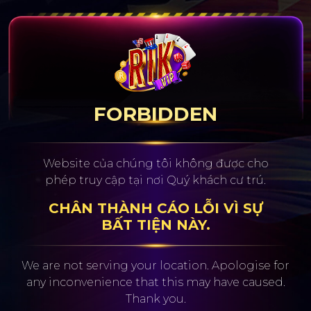
FORBIDDEN
Website của chúng tôi không được cho
phép truy cập tại nơi Quý khách cư trú.
CHÂN THÀNH CÁO LỖI VÌ SỰ
BẤT TIỆN NÀY.
We are not serving your location. Apologise for
any inconvenience
that this may have caused.
Thank you.